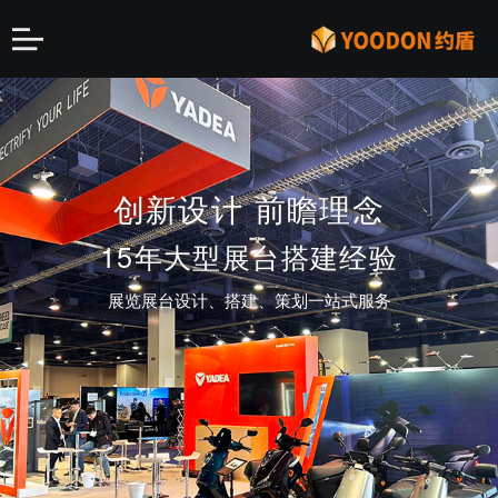
第二届中国国际消费品博
知名企业 大型高端展会
全球加速最快豪华超跑
创新设计 前瞻理念
OWL
览会
15年大型展台搭建经验
特装指定搭建商
约盾倾力打造高端展台
上海地区排名前三
展览展台设计、搭建、策划一站式服务
助力品牌营销 知名品牌长期合作伙伴
全程运营ASPARK上海车展品牌营销 宣传 设计 搭
特装指定搭建商
建