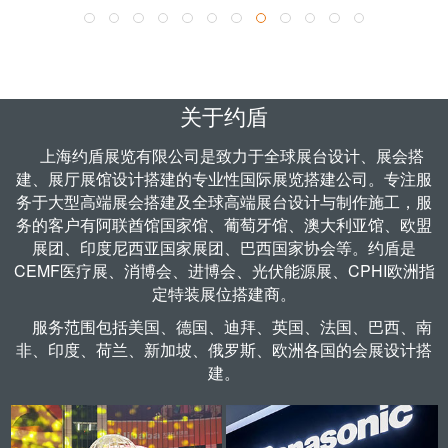
了解更多 >
关于约盾
上海约盾展览有限公司是致力于全球
展台设计
、
展会搭
建
、
展厅展馆设计
搭建的专业性国际展览搭建公司。专注服
务于大型高端展会搭建及全球高端展台设计与制作施工，服
务的客户有阿联酋馆国家馆、葡萄牙馆、澳大利亚馆、欧盟
展团、印度尼西亚国家展团、巴西国家协会等。约盾是
CEMF医疗展、
消博会
、
进博会
、
光伏能源展
、CPHI欧洲指
定
特装展位搭建商
。
服务范围包括
美国
、
德国
、迪拜、英国、法国、巴西、南
非、印度、荷兰、新加坡、俄罗斯、欧洲各国的会展设计搭
建。